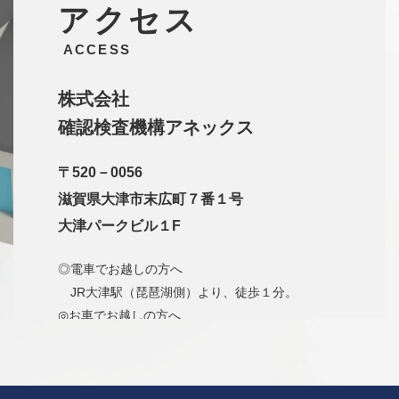
アクセス
ACCESS
株式会社
確認検査機構アネックス
〒520－0056
滋賀県大津市末広町７番１号
大津パークビル１F
◎電車でお越しの方へ
JR大津駅（琵琶湖側）より、徒歩１分。
◎お車でお越しの方へ
名神高速大津インターより国道1号線方面、1号
線高架を超え、すぐの信号（梅林１）を
左折、道なりに走り、左手にJR大津駅が見えた