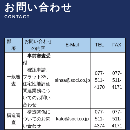
ら、右折しすぐの当社看板の掲示がある
お問い合わせ
ビルです。
CONTACT
※ビル隣の有料駐車場、又は高架下の大津市営
駐車場をご利用下さい。サービス券を
お渡しします。
部
お問い合わせ
E-Mail
TEL
FAX
署
の内容
事前審査受
付
確認申請、
077-
077-
一般審
フラット35、
sinsa@soci.co.jp
511-
511-
査
住宅性能評価
4170
4171
関連業務につ
いてのお問い
合わせ
構造関係に
077-
077-
構造審
ついてのお問
kato@soci.co.jp
511-
511-
査
い合わせ
4374
4171