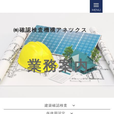
㈱確認検査機構アネツクス
業務案内
建築確認検査
仮使用認定