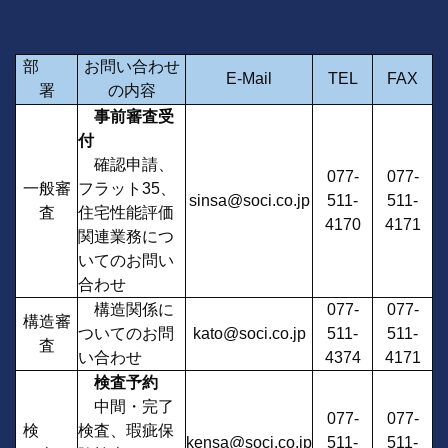
駐車場をご利用下さい。サービス券を
お渡しします。
部
お問い合わせ
E-Mail
TEL
FAX
署
の内容
事前審査受
付
確認申請、
077-
077-
一般審
フラット35、
sinsa@soci.co.jp
511-
511-
査
住宅性能評価
4170
4171
関連業務につ
いてのお問い
合わせ
構造関係に
077-
077-
構造審
ついてのお問
kato@soci.co.jp
511-
511-
査
い合わせ
4374
4171
検査予約
中間・完了
077-
077-
検
検査、瑕疵保
kensa@soci.co.jp
511-
511-