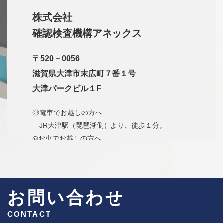
株式会社
確認検査機構アネックス
〒520－0056
滋賀県大津市末広町７番１号
大津パークビル１F
◎電車でお越しの方へ
JR大津駅（琵琶湖側）より、徒歩１分。
◎お車でお越しの方へ
名神高速大津インターより国道1号線方面、1号
線高架を超え、すぐの信号（梅林１）を
左折、道なりに走り、左手にJR大津駅が見えた
ら、右折しすぐの当社看板の掲示がある
お問い合わせ
ビルです。
CONTACT
※ビル隣の有料駐車場、又は高架下の大津市営