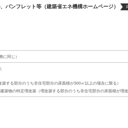
ル、パンフレット等（建築省エネ機構ホームページ）
務に同じ）
上
改築する部分のうち非住宅部分の床面積が300㎡以上の場合に限る）
る建築物の特定増改築（増改築する部分のうち非住宅部分の床面積が増改