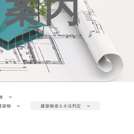
務案内
保険
素建築物
建築物省エネ法判定