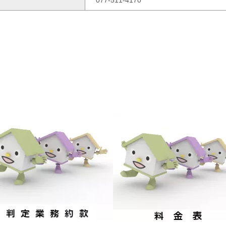
℡077-511-4170