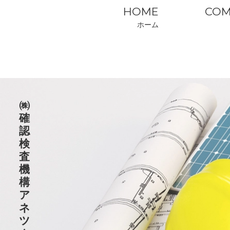
HOME
COM
ホーム
㈱
確
認
検
査
機
構
ア
ネ
ツ