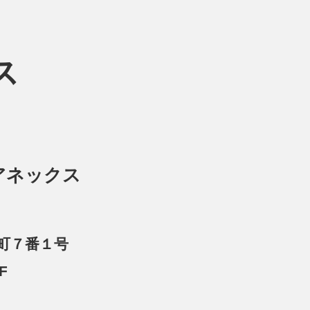
ス
アネックス
広町７番１号
F