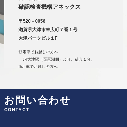
確認検査機構アネックス
〒520－0056
滋賀県大津市末広町７番１号
大津パークビル１F
◎電車でお越しの方へ
JR大津駅（琵琶湖側）より、徒歩１分。
◎お車でお越しの方へ
名神高速大津インターより国道1号線方面、1号
線高架を超え、すぐの信号（梅林１）を
左折、道なりに走り、左手にJR大津駅が見えた
ら、右折しすぐの当社看板の掲示がある
お問い合わせ
ビルです。
CONTACT
※ビル隣の有料駐車場、又は高架下の大津市営
駐車場をご利用下さい。サービス券を
お渡しします。