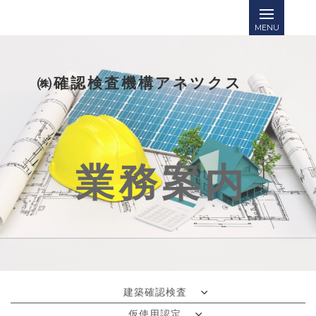
㈱確認検査機構アネツクス
業務案内
建築確認検査
仮使用認定