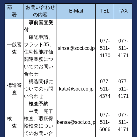
部
お問い合わせ
E-Mail
TEL
FAX
署
の内容
事前審査受
付
確認申請、
077-
077-
一般審
フラット35、
sinsa@soci.co.jp
511-
511-
査
住宅性能評価
4170
4171
関連業務につ
いてのお問い
合わせ
構造関係に
077-
077-
構造審
ついてのお問
kato@soci.co.jp
511-
511-
査
い合わせ
4374
4171
検査予約
中間・完了
077-
077-
検
検査、瑕疵保
kensa@soci.co.jp
511-
511-
査
険検査につい
6066
4171
てのお問い合